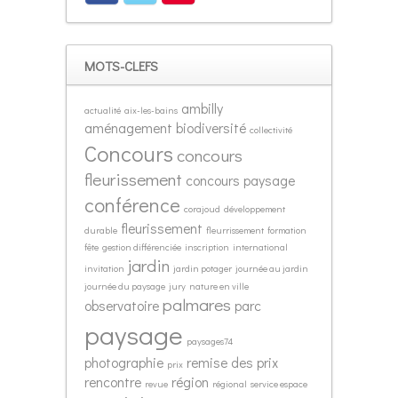
MOTS-CLEFS
ambilly
actualité
aix-les-bains
aménagement
biodiversité
collectivité
Concours
concours
fleurissement
concours paysage
conférence
corajoud
développement
fleurissement
durable
fleurrissement
formation
fête
gestion différenciée
inscription
international
jardin
invitation
jardin potager
journée au jardin
journée du paysage
jury
nature en ville
palmares
observatoire
parc
paysage
paysages74
photographie
remise des prix
prix
rencontre
région
revue
régional
service espace