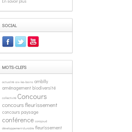
En savoir plus
SOCIAL
MOTS-CLEFS
ambilly
actualité
aix-les-bains
aménagement
biodiversité
Concours
collectivité
concours fleurissement
concours paysage
conférence
corajoud
fleurissement
développement durable