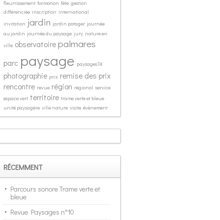
fleurrissement
formation
fête
gestion
différenciée
inscription
international
jardin
invitation
jardin potager
journée
au jardin
journée du paysage
jury
nature en
palmares
observatoire
ville
paysage
parc
paysages74
photographie
remise des prix
prix
rencontre
région
revue
régional
service
territoire
espace vert
trame verte et bleue
unité paysagère
ville nature
visite
évènement
RÉCEMMENT
Parcours sonore Trame verte et
bleue
Revue Paysages n°10