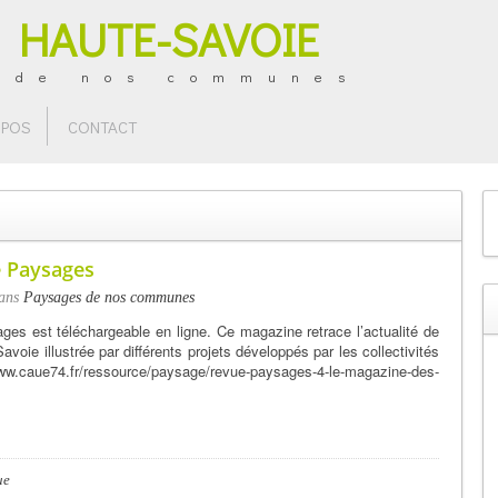
 HAUTE-SAVOIE
 de nos communes
OPOS
CONTACT
e Paysages
ans
Paysages de nos communes
s est téléchargeable en ligne. Ce magazine retrace l’actualité de
ie illustrée par différents projets développés par les collectivités
.caue74.fr/ressource/paysage/revue-paysages-4-le-magazine-des-
ue