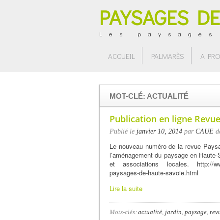
PAYSAGES DE
Les paysages
ACCUEIL
PALMARÈS
A PR
MOT-CLÉ: ACTUALITÉ
Publication en ligne Revu
Publié le
janvier 10, 2014
par
CAUE
d
Le nouveau numéro de la revue Paysage
l’aménagement du paysage en Haute-Savo
et associations locales. http://www
paysages-de-haute-savoie.html
Lire la suite
Mots-clés:
actualité
,
jardin
,
paysage
,
rev