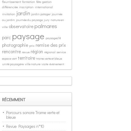
fleurrissement
formation
fête
gestion
différenciée
inscription
international
jardin
invitation
jardin potager
journée
au jardin
journée du paysage
jury
nature en
palmares
observatoire
ville
paysage
parc
paysages74
photographie
remise des prix
prix
rencontre
région
revue
régional
service
territoire
espace vert
trame verte et bleue
unité paysagère
ville nature
visite
évènement
RÉCEMMENT
Parcours sonore Trame verte et
bleue
Revue Paysages n°10