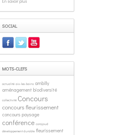
En savoir plus
SOCIAL
MOTS-CLEFS
ambilly
actualité
aix-les-bains
aménagement
biodiversité
Concours
collectivité
concours fleurissement
concours paysage
conférence
corajoud
fleurissement
développement durable