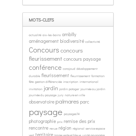
MOTS-CLEFS
ambilly
actualité
aix-les-bains
aménagement
biodiversité
collectivité
Concours
concours
fleurissement
concours paysage
conférence
corajoud
développement
fleurissement
durable
fleurrissement
formation
fête
gestion différenciée
inscription
international
jardin
invitation
jardin potager
journée au jardin
journée du paysage
jury
nature en ville
palmares
observatoire
parc
paysage
paysages74
photographie
remise des prix
prix
rencontre
région
revue
régional
service espace
territoire
vert
trame verte et bleue
unité paysagère