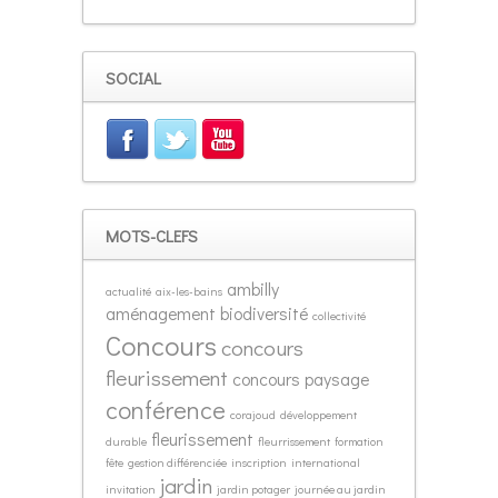
SOCIAL
MOTS-CLEFS
ambilly
actualité
aix-les-bains
aménagement
biodiversité
collectivité
Concours
concours
fleurissement
concours paysage
conférence
corajoud
développement
fleurissement
durable
fleurrissement
formation
fête
gestion différenciée
inscription
international
jardin
invitation
jardin potager
journée au jardin