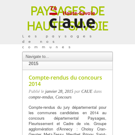
PAYSAGES DE
HAUTE-SAVOIE
Les paysages
de nos
communes
ARCHIVES DU MOIS DE JANVIER
2015
Compte-rendus du concours
2014
Publié le
janvier 28, 2015
par
CAUE
dans
compte-rendus
,
Concours
Compte-rendus du jury départemental pour
les communes candidates en 2014 au
concours départemental Paysages,
Fleurissement et Cadre de vie. Groupe
agglomération d’Annecy : Choisy Cran-
Gevrier Metz-Tessy Meythet Pringy Saint-