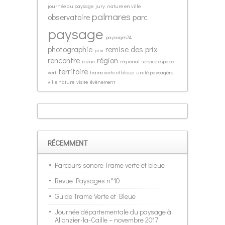
journée du paysage
jury
nature en ville
palmares
observatoire
parc
paysage
paysages74
photographie
remise des prix
prix
rencontre
région
revue
régional
service espace
territoire
vert
trame verte et bleue
unité paysagère
ville nature
visite
évènement
RÉCEMMENT
Parcours sonore Trame verte et bleue
Revue Paysages n°10
Guide Trame Verte et Bleue
Journée départementale du paysage à
Allonzier-la-Caille – novembre 2017