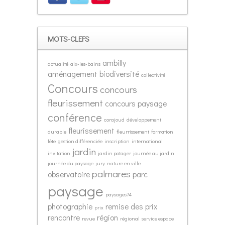
MOTS-CLEFS
ambilly
actualité
aix-les-bains
aménagement
biodiversité
collectivité
Concours
concours
fleurissement
concours paysage
conférence
corajoud
développement
fleurissement
durable
fleurrissement
formation
fête
gestion différenciée
inscription
international
jardin
invitation
jardin potager
journée au jardin
journée du paysage
jury
nature en ville
palmares
observatoire
parc
paysage
paysages74
photographie
remise des prix
prix
rencontre
région
revue
régional
service espace