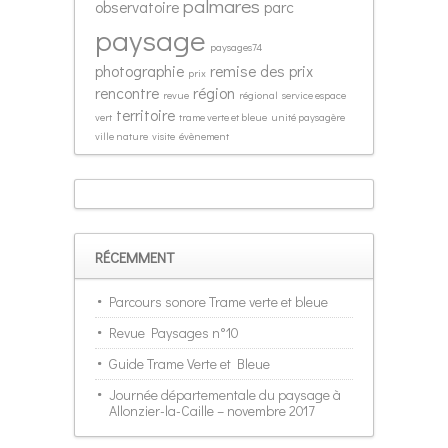
palmares
observatoire
parc
paysage
paysages74
photographie
remise des prix
prix
rencontre
région
revue
régional
service espace
territoire
vert
trame verte et bleue
unité paysagère
ville nature
visite
évènement
RÉCEMMENT
Parcours sonore Trame verte et bleue
Revue Paysages n°10
Guide Trame Verte et Bleue
Journée départementale du paysage à
Allonzier-la-Caille – novembre 2017