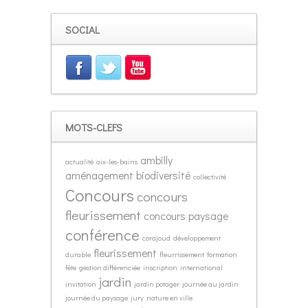
SOCIAL
MOTS-CLEFS
ambilly
actualité
aix-les-bains
aménagement
biodiversité
collectivité
Concours
concours
fleurissement
concours paysage
conférence
corajoud
développement
fleurissement
durable
fleurrissement
formation
fête
gestion différenciée
inscription
international
jardin
invitation
jardin potager
journée au jardin
journée du paysage
jury
nature en ville