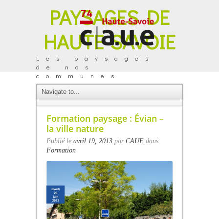
PAYSAGES DE
HAUTE-SAVOIE
Les paysages
de nos
communes
ACTUALITÉS
Formation paysage : Évian –
la ville nature
Publié le
avril 19, 2013
par
CAUE
dans
Formation